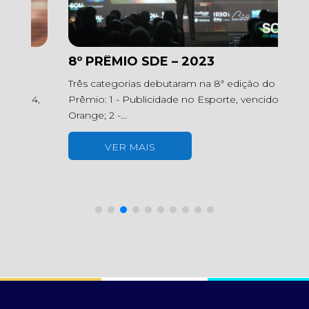
8º PRÊMIO SDE – 2023
7
Três categorias debutaram na 8ª edição do
D
,
Prêmio: 1 - Publicidade no Esporte, vencido pela
at
Orange; 2 -...
ta
VER MAIS