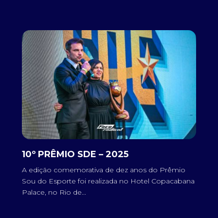
10º PRÊMIO SDE – 2025
9
a
A edição comemorativa de dez anos do Prêmio
N
i o
Sou do Esporte foi realizada no Hotel Copacabana
Ra
Palace, no Rio de...
o 