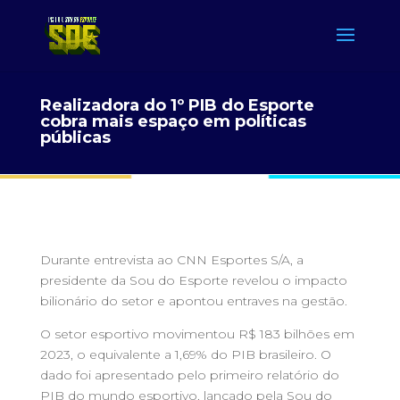
Realizadora do 1º PIB do Esporte
cobra mais espaço em políticas
públicas
Durante entrevista ao CNN Esportes S/A, a
presidente da Sou do Esporte revelou o impacto
bilionário do setor e apontou entraves na gestão.
O setor esportivo movimentou R$ 183 bilhões em
2023, o equivalente a 1,69% do PIB brasileiro. O
dado foi apresentado pelo primeiro relatório do
PIB do mundo esportivo, lançado pela Sou do