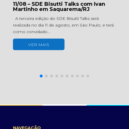
11/08 – SDE Bisutti Talks com Ivan
3
Martinho em Saquarema/RJ
R
io
A terceira edição do SDE Bisutti Talks será
E
realizada no dia 11 de agosto, em São Paulo, e terá
Es
como convidado...
na
VER MAIS
NAVEGAÇÃO