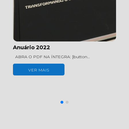
Anuário 2022
A
ABRA O PDF NA ÍNTEGRA: [button...
A 
s.
lí
VER MAIS
Je